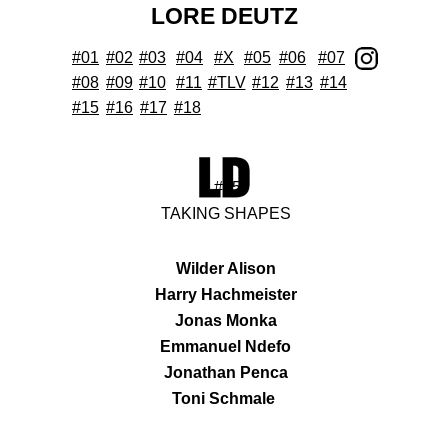
LORE DEUTZ
#01
#02
#03
#04
#X
#05
#06
#07
#08
#
09
#10
#11
#TLV
#12
#13
#14
#15
#16
#17
#18
#05
TAKING SHAPES
Wilder Alison
Harry Hachmeister
Jonas Monka
Emmanuel Ndefo
Jonathan Penca
Toni Schmale